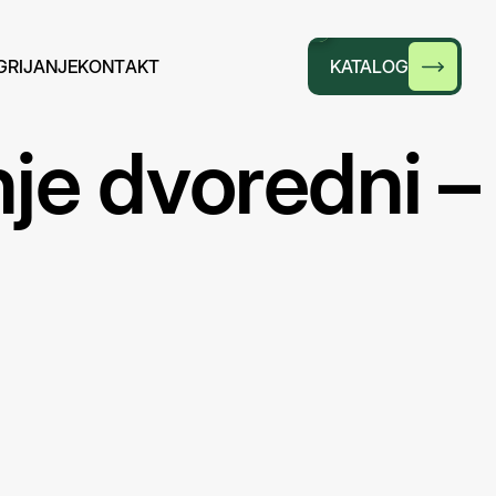
G
R
I
J
A
N
J
E
K
O
N
T
A
K
T
KATALOG
nje dvoredni –