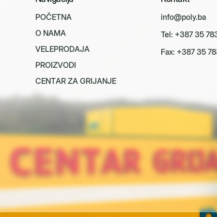
P
O
Č
E
T
N
A
info@poly.ba
O
N
A
M
A
Tel: +387 35 78
V
E
L
E
P
R
O
D
A
J
A
Fax: +387 35 78
P
R
O
I
Z
V
O
D
I
C
E
N
T
A
R
Z
A
G
R
I
J
A
N
J
E