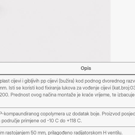
Opis
LU-plast cijevi i gibljivih pp cijevi (bužira) kod podnog dvore
. Isti se koristi kod fixiranja lukova za vođenje cijevi (kat.broj
1200. Prednost ovog načina montaže je kraće vrijeme, te izbacuje 
PP-kompaundiranog copolymera uz dodatak boje. Proizvod posjeduj
a područje primjene od -10 C do +118 C.
im rastojanjem 50 mm, prilagođeno radijatorskom H ventilu.