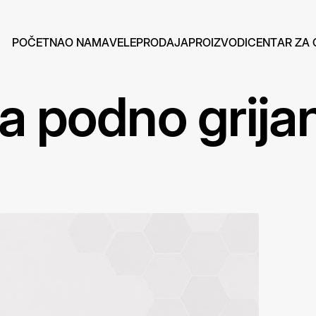
P
O
Č
E
T
N
A
O
N
A
M
A
V
E
L
E
P
R
O
D
A
J
A
P
R
O
I
Z
V
O
D
I
C
E
N
T
A
R
Z
A
za podno grija