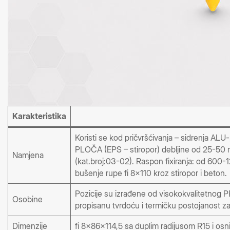
Karakteristika
Koristi se kod pričvršćivanja – sidrenja A
PLOČA (EPS – stiropor) debljine od 25-50 mm
Namjena
(kat.broj:03-02). Raspon fixiranja: od 600-
bušenje rupe fi 8×110 kroz stiropor i beton.
Pozicije su izrađene od visokokvalitetnog 
Osobine
propisanu tvrdoću i termičku postojanost z
Dimenzije
fi 8x86x114,5 sa duplim radijusom R15 i osn