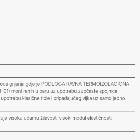
dnog razvoda grijanja gdje je PODLOGA RAVNA TERMOIZOLACIONA
:03-01) montiranih u paru uz upotrebu zupčaste spojnice
upotrebu klasične tiple i pripadajućeg vijka uz samo jedno
e visoku udarnu žilavost, visoki modul elastičnosti,