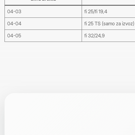
04-03
fi 25/fi 19,4
04-04
fi 25 TS (samo za izvoz)
04-05
fi 32/24,9