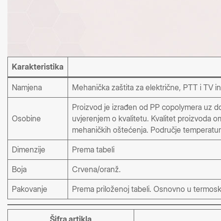
Karakteristika
Namjena
Mehanička zaštita za električne, PTT i TV ins
Proizvod je izrađen od PP copolymera uz dod
Osobine
uvjerenjem o kvalitetu. Kvalitet proizvoda 
mehaničkih oštećenja. Područje temperatur
Dimenzije
Prema tabeli
Boja
Crvena/oranž.
Pakovanje
Prema priloženoj tabeli. Osnovno u termoskupl
Šifra artikla