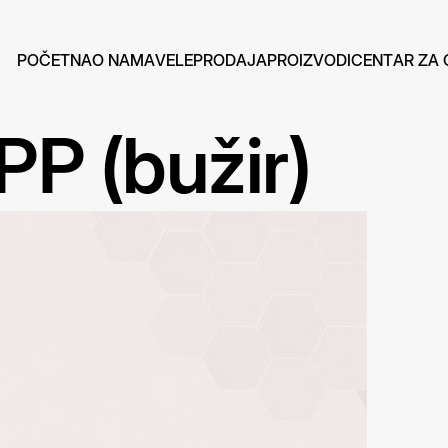
P
O
Č
E
T
N
A
O
N
A
M
A
V
E
L
E
P
R
O
D
A
J
A
P
R
O
I
Z
V
O
D
I
C
E
N
T
A
R
Z
A
 PP (bužir)