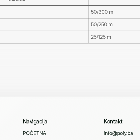
50/300 m
50/250 m
25/125 m
Navigacija
Kontakt
P
O
Č
E
T
N
A
info@poly.ba