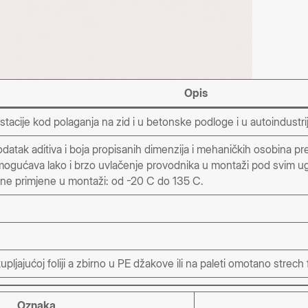
Opis
tacije kod polaganja na zid i u betonske podloge i u autoindustrij
atak aditiva i boja propisanih dimenzija i mehaničkih osobina pr
omogućava lako i brzo uvlačenje provodnika u montaži pod svim ugl
ne primjene u montaži: od -20 C do 135 C.
jajućoj foliji a zbirno u PE džakove ili na paleti omotano strech 
Oznaka