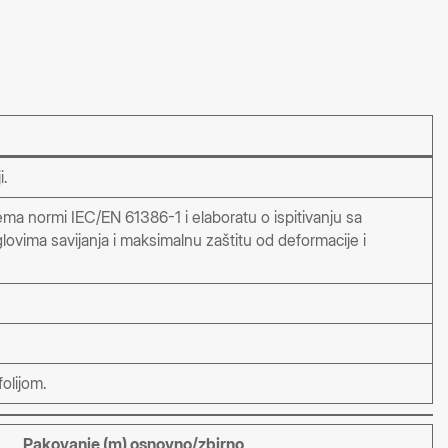
i.
ema normi IEC/EN 61386-1 i elaboratu o ispitivanju sa
ovima savijanja i maksimalnu zaštitu od deformacije i
folijom.
Pakovanje (m) osnovno/zbirno