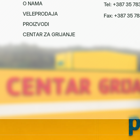
O
N
A
M
A
Tel: +387 35 78
V
E
L
E
P
R
O
D
A
J
A
Fax: +387 35 78
P
R
O
I
Z
V
O
D
I
C
E
N
T
A
R
Z
A
G
R
I
J
A
N
J
E