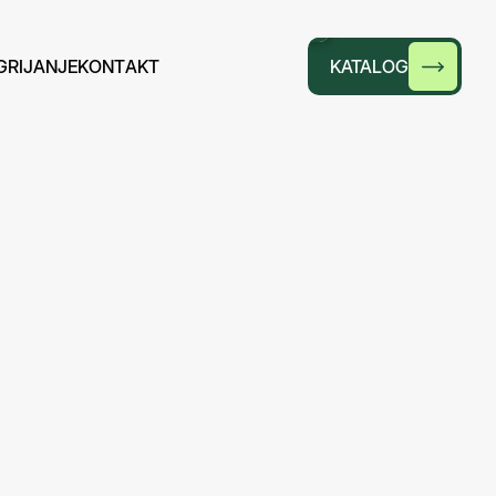
G
R
I
J
A
N
J
E
K
O
N
T
A
K
T
KATALOG