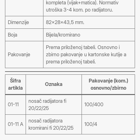
kompleta (vijak+matica). Normativ
utroška 3-4 kom. po radijatoru.
Dimenzije
82x28x43,5 mm.
Boja
Bijela/kromirano
Prema priloženoj tabeli. Osnovno i
Pakovanje
zbirno pakovanje u kartonske kutije a
prema priloženoj tabeli.
Šifra
Pakovanje (kom.)
Oznaka
artikla
osnovno/zbirno
nosač radijatora fi
01-11
100/400
20/22/25
nosač radijatora
01-11 A
100/4
kromirani fi 20/22/25