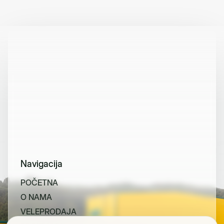
Navigacija
P
O
Č
E
T
N
A
O
N
A
M
A
V
E
L
E
P
R
O
D
A
J
A