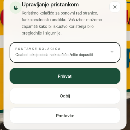
P
R
O
I
Z
V
O
D
I
Upravljanje pristankom
C
E
N
T
A
R
Z
A
G
R
I
J
A
N
J
E
Koristimo kolačiće za osnovni rad stranice,
funkcionalnosti i analitiku. Vaš izbor možemo
Kontakt
zapamtiti kako bi iskustvo korištenja bilo
info@poly.ba
preglednije i sigurnije.
Tel: +387 35 783 000
POSTAVKE KOLAČIĆA
Fax: +387 35 783 001
Odaberite koje dodatne kolačiće želite dopustiti.
Adresa
Prihvati
Stankove Bare b.b.
75320 Gračanica, BiH
Odbij
© 2026 Poly d.o.o. Sva prava zadržana. Design by
Edvision
.
Postavke