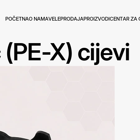
P
O
Č
E
T
N
A
O
N
A
M
A
V
E
L
E
P
R
O
D
A
J
A
P
R
O
I
Z
V
O
D
I
C
E
N
T
A
R
Z
A
(PE-X) cijevi