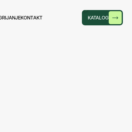
G
R
I
J
A
N
J
E
K
O
N
T
A
K
T
KATALOG