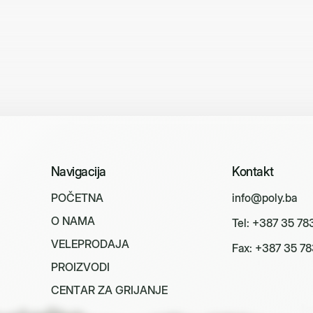
Navigacija
Kontakt
P
O
Č
E
T
N
A
info@poly.ba
O
N
A
M
A
Tel: +387 35 78
V
E
L
E
P
R
O
D
A
J
A
Fax: +387 35 78
P
R
O
I
Z
V
O
D
I
C
E
N
T
A
R
Z
A
G
R
I
J
A
N
J
E