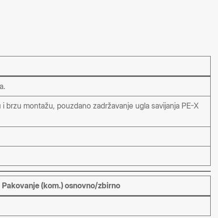
a.
nu i brzu montažu, pouzdano zadržavanje ugla savijanja PE-X
Pakovanje (kom.) osnovno/zbirno