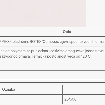
Opis
d (PE-X), elastičnih, ROTEX/Comopex cijevi ispod razvodnih ormar
rađena od polymera sa puniocima i aditivima omogućava jednostav
od razvodnog ormara. Termička postojanost veća od 120 C.
Oznaka
25/500