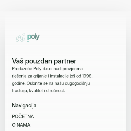
Vaš pouzdan partner
Preduzeće Poly d.o.o. nudi provjerena
rješenja za grijanje i instalacije još od 1998.
godine. Oslonite se na našu dugogodišnju
tradiciju, kvalitet i stručnost.
Navigacija
P
O
Č
E
T
N
A
O
N
A
M
A