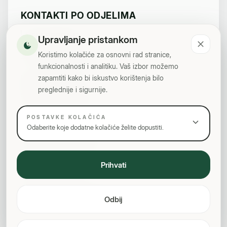
KONTAKTI PO ODJELIMA
VELEPRODAJA
Upravljanje pristankom
polydoo@bih.net.ba
Koristimo kolačiće za osnovni rad stranice,
Tel: +387 35 783 000
funkcionalnosti i analitiku. Vaš izbor možemo
zapamtiti kako bi iskustvo korištenja bilo
MALOPRODAJA
preglednije i sigurnije.
maloprodaja@poly.ba
Tel: +387 35 783 011
POSTAVKE KOLAČIĆA
HDPE VREĆICE
Odaberite koje dodatne kolačiće želite dopustiti.
mladen.pavlovic@poly.ba
ELEKTRO OPREMA
Prihvati
edin.salkic@poly.ba
CENTRALNO GRIJANJE
Odbij
edin.salkic@poly.ba