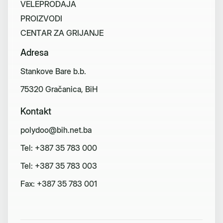
V
E
L
E
P
R
O
D
A
J
A
P
R
O
I
Z
V
O
D
I
C
E
N
T
A
R
Z
A
G
R
I
J
A
N
J
E
Adresa
Stankove Bare b.b.
75320 Gračanica, BiH
Kontakt
polydoo@bih.net.ba
Tel: +387 35 783 000
Tel: +387 35 783 003
Fax: +387 35 783 001