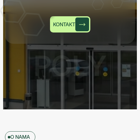
KONTAKT
P
O
L
Y
O NAMA