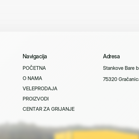
Navigacija
Adresa
P
O
Č
E
T
N
A
Stankove Bare b
O
N
A
M
A
75320 Gračanic
V
E
L
E
P
R
O
D
A
J
A
P
R
O
I
Z
V
O
D
I
C
E
N
T
A
R
Z
A
G
R
I
J
A
N
J
E