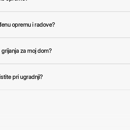
ađenu opremu i radove?
 grijanja za moj dom?
tite pri ugradnji?