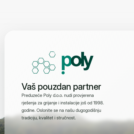
Vaš pouzdan partner
Preduzeće Poly d.o.o. nudi provjerena
rješenja za grijanje i instalacije još od 1998.
godine. Oslonite se na našu dugogodišnju
tradiciju, kvalitet i stručnost.