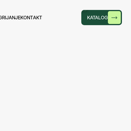
G
R
I
J
A
N
J
E
K
O
N
T
A
K
T
KATALOG