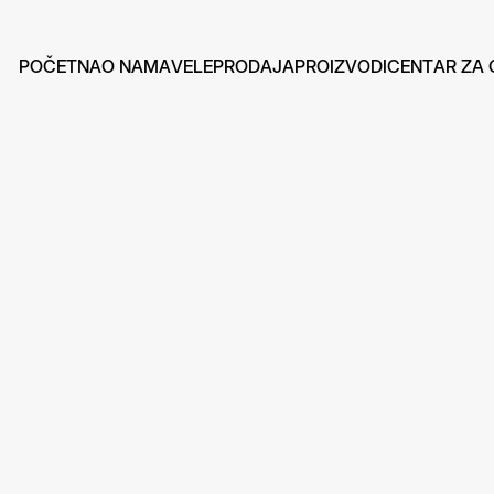
P
O
Č
E
T
N
A
O
N
A
M
A
V
E
L
E
P
R
O
D
A
J
A
P
R
O
I
Z
V
O
D
I
C
E
N
T
A
R
Z
A