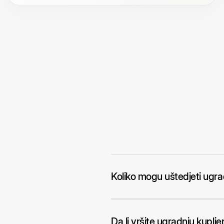
Koliko mogu uštedjeti ugr
Da li vršite ugradnju kupl