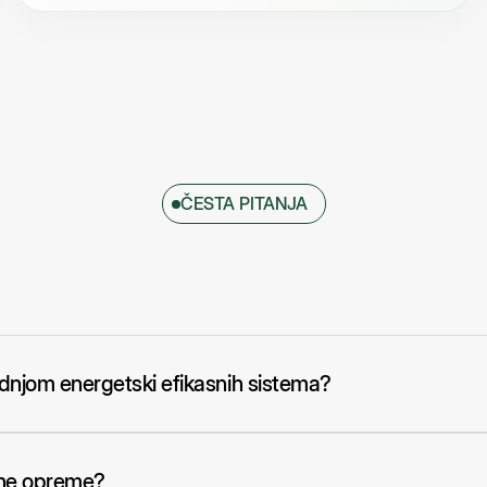
ČESTA PITANJA
adnjom energetski efikasnih sistema?
jene opreme?