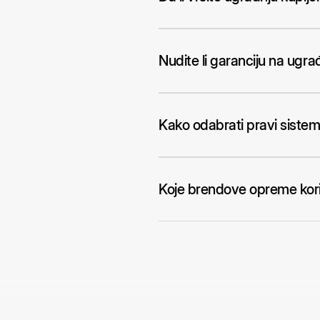
Nudite li garanciju na ugr
Kako odabrati pravi sistem
Koje brendove opreme koris